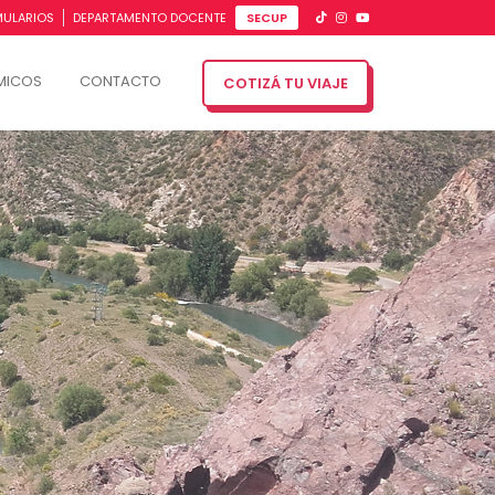
MULARIOS
DEPARTAMENTO DOCENTE
SECUP
MICOS
CONTACTO
COTIZÁ TU VIAJE
Next